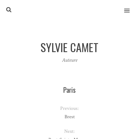
MENU
SYLVIE CAMET
Auteure
Paris
Previous:
Brest
Next: