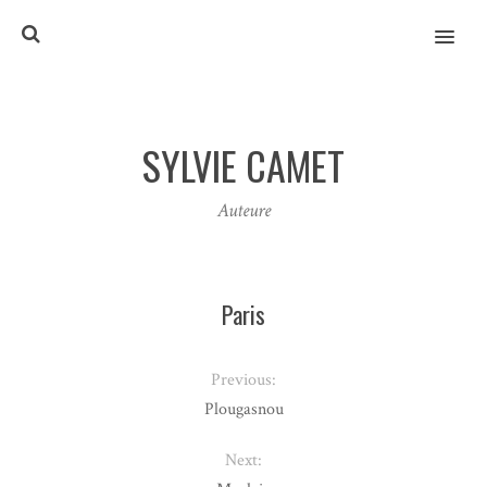
MENU
SYLVIE CAMET
Auteure
Paris
Previous:
Plougasnou
Next: